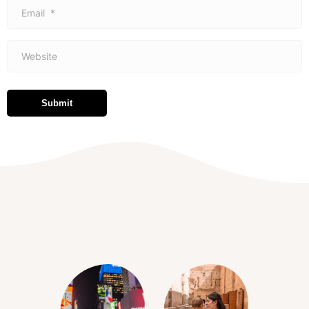
Email
*
Website
Submit