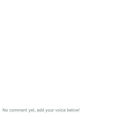
Espagne : que faire ?
Vous prévoyez une journée à Burgos
et vous vous demandez si la ville
vaut le détour ? Franchement, oui !
Nous avons découvert Burgos en
Lire l'article
No comment yet, add your voice below!