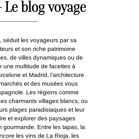
 Le blog voyage
, séduit les voyageurs par sa
teurs et son riche patrimoine
ges
, de
villes dynamiques
ou de
e une multitude de facettes à
celone et Madrid, l’architecture
s marchés et des musées vous
e espagnole. Les régions comme
ses charmants villages blancs, ou
eurs
plages paradisiaques
et leur
ndre et explorer des paysages
on gourmande. Entre les
tapas, la
core les vins de La Rioja, les