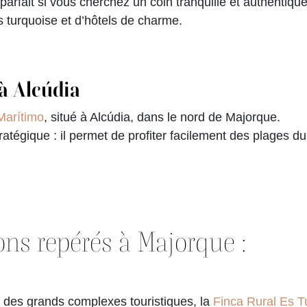
 parfait si vous cherchez un coin tranquille et authentiqu
es turquoise et d’hôtels de charme.
à Alcúdia
Marítimo
, situé à Alcúdia, dans le nord de Majorque.
tégique : il permet de profiter facilement des plages du 
ons repérés à Majorque :
n des grands complexes touristiques, la
Finca Rural Es T