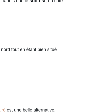
e, tandis que le
sud-est
, du côté
nord tout en étant bien situé
uró
est une belle alternative.