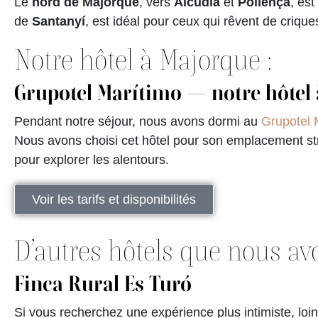
Le
nord de Majorque
, vers
Alcúdia
et
Pollença
, est
de
Santanyí
, est idéal pour ceux qui rêvent de criqu
Notre hôtel à Majorque :
Grupotel Marítimo — notre hôtel 
Pendant notre séjour, nous avons dormi au
Grupotel 
Nous avons choisi cet hôtel pour son emplacement stra
pour explorer les alentours.
Voir les tarifs et disponibilités
D’autres hôtels que nous av
Finca Rural Es Turó
Si vous recherchez une expérience plus intimiste, loi